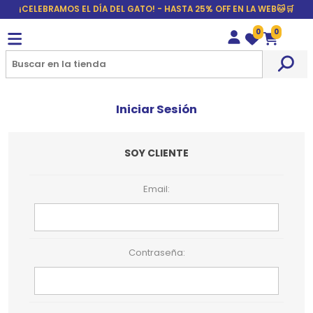
¡CELEBRAMOS EL DÍA DEL GATO! - HASTA 25% OFF EN LA WEB🐱🛒
0
0
Wishlist
Carrito
Iniciar Sesión
SOY CLIENTE
Email:
Contraseña: