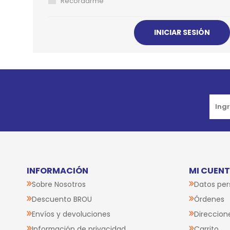
Recordarme
JUGUETES
TRAN
COMEDEROS Y BEBEDE
CAMA
ROPA
Go to top
INFORMACIÓN
MI CUEN
Sobre Nosotros
Datos per
Descuento BROU
Órdenes
Envíos y devoluciones
Direccion
Información de privacidad
Carrito