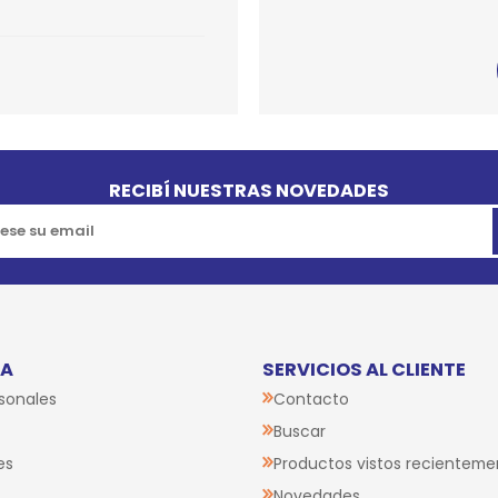
SPORTADORAS
TH
ROS
S
TH
PE
RO
RECIBÍ NUESTRAS NOVEDADES
Ve
TA
SERVICIOS AL CLIENTE
sonales
Contacto
Buscar
es
Productos vistos recienteme
Novedades