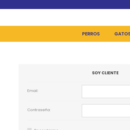
PERROS
GATO
ALIMENTOS SECOS
ALIME
ALIMENTOS HÚMEDOS Y
ALIME
SOY CLIENTE
HIGIENE, PELUQUERÍA Y
ARENA
CAMAS Y CASETAS
HIGIE
Email:
BOLSOS Y TRANSPORT
COME
Contraseña:
BOLSAS PARA MATERIA
JUGUE
COLLARES, ARNESES Y 
COLLA