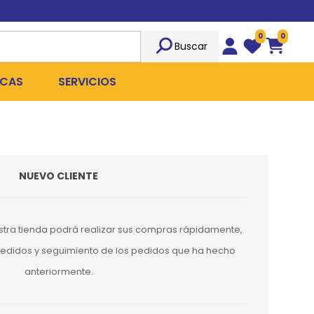
0
0
Buscar
Wishlist
Carrito
CAS
SERVICIOS
OST
Sociedad
TICIDAS
ILIBRIO
Peluquería
NUEVO CLIENTE
 ROPA QUIRÚRGICA
OFRESH
Emergencias
ANPLUS
Exámenes Clínicos
stra tienda podrá realizar sus compras rápidamente,
D
Cirugías Coordinadas
 pedidos y seguimiento de los pedidos que ha hecho
anteriormente.
TRO
X