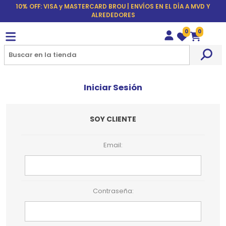
10% OFF: VISA y MASTERCARD BROU | ENVÍOS EN EL DÍA A MVD Y
ALREDEDORES
0
0
Wishlist
Carrito
Iniciar Sesión
SOY CLIENTE
Email:
Contraseña: