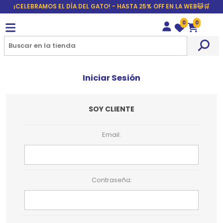
¡CELEBRAMOS EL DÍA DEL GATO! - HASTA 25% OFF EN LA WEB🐱🛒
0
0
Wishlist
Carrito
Iniciar Sesión
SOY CLIENTE
Email:
Contraseña: