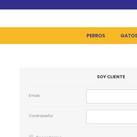
PERROS
GATO
ALIMENTOS SECOS
ALIME
ALIMENTOS HÚMEDOS Y
ALIME
SOY CLIENTE
HIGIENE, PELUQUERÍA Y
ARENA
CAMAS Y CASETAS
HIGIE
Email:
BOLSOS Y TRANSPORT
COME
Contraseña:
BOLSAS PARA MATERIA
JUGUE
COLLARES, ARNESES Y 
COLLA