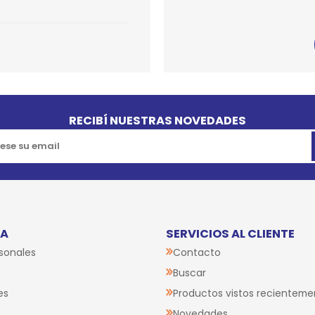
SPORTADORAS
TH
ROS
S
TH
PE
RO
RECIBÍ NUESTRAS NOVEDADES
Ve
TA
SERVICIOS AL CLIENTE
sonales
Contacto
Buscar
es
Productos vistos recienteme
Novedades