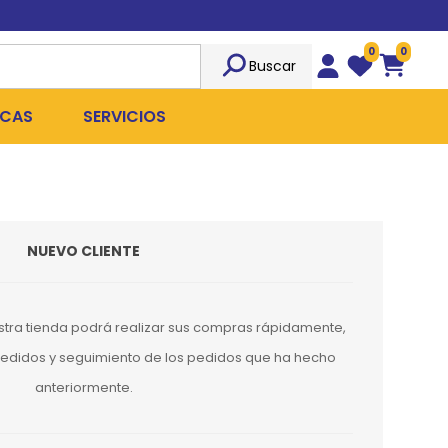
0
0
Buscar
Wishlist
Carrito
CAS
SERVICIOS
OST
Sociedad
TICIDAS
ILIBRIO
Peluquería
NUEVO CLIENTE
 ROPA QUIRÚRGICA
OFRESH
Emergencias
ANPLUS
Exámenes Clínicos
stra tienda podrá realizar sus compras rápidamente,
D
Cirugías Coordinadas
 pedidos y seguimiento de los pedidos que ha hecho
anteriormente.
TRO
X