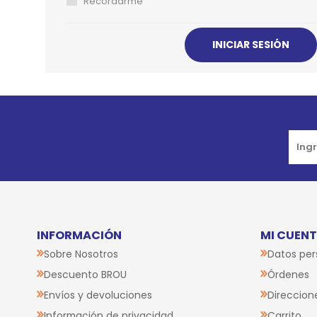
Recordarme
JUGUETES
TRAN
COMEDEROS Y BEBEDE
CAMA
ROPA
Go to top
INFORMACIÓN
MI CUEN
Sobre Nosotros
Datos per
Descuento BROU
Órdenes
Envíos y devoluciones
Direccion
Información de privacidad
Carrito