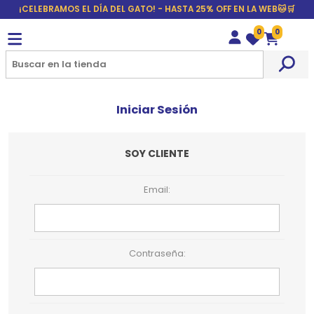
¡CELEBRAMOS EL DÍA DEL GATO! - HASTA 25% OFF EN LA WEB🐱🛒
0
0
Wishlist
Carrito
Iniciar Sesión
SOY CLIENTE
Email:
Contraseña: