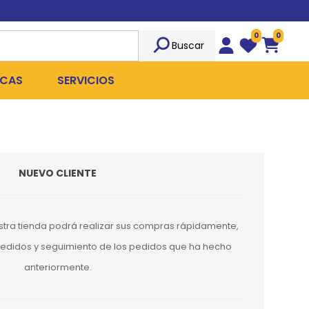
0
0
Buscar
Wishlist
Carrito
CAS
SERVICIOS
OST
Sociedad
TICIDAS
ILIBRIO
Peluquería
NUEVO CLIENTE
 ROPA QUIRÚRGICA
OFRESH
Emergencias
ANPLUS
Exámenes Clínicos
stra tienda podrá realizar sus compras rápidamente,
D
Cirugías Coordinadas
 pedidos y seguimiento de los pedidos que ha hecho
anteriormente.
TRO
X