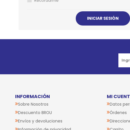
Recordarme
JUGUETES
TRAN
COMEDEROS Y BEBEDE
CAMA
ROPA
Go to top
INFORMACIÓN
MI CUEN
Sobre Nosotros
Datos per
Descuento BROU
Órdenes
Envíos y devoluciones
Direccion
Información de privacidad
Carrito