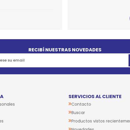
SPORTADORAS
TH
ROS
S
TH
PE
RO
RECIBÍ NUESTRAS NOVEDADES
Ve
TA
SERVICIOS AL CLIENTE
sonales
Contacto
Buscar
es
Productos vistos recienteme
Novedades