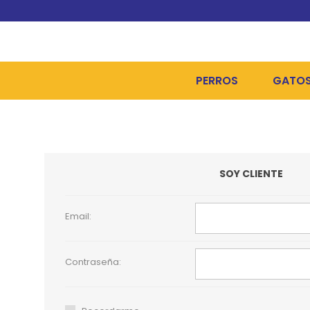
PERROS
GATO
ALIMENTOS SECOS
ALIME
ALIMENTOS HÚMEDOS Y
ALIME
SOY CLIENTE
HIGIENE, PELUQUERÍA Y
ARENA
CAMAS Y CASETAS
HIGIE
Email:
BOLSOS Y TRANSPORT
COME
Contraseña:
BOLSAS PARA MATERIA
JUGUE
COLLARES, ARNESES Y 
COLLA