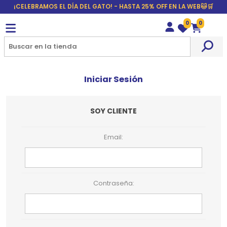
¡CELEBRAMOS EL DÍA DEL GATO! - HASTA 25% OFF EN LA WEB🐱🛒
0
0
Wishlist
Carrito
Iniciar Sesión
SOY CLIENTE
Email:
Contraseña: