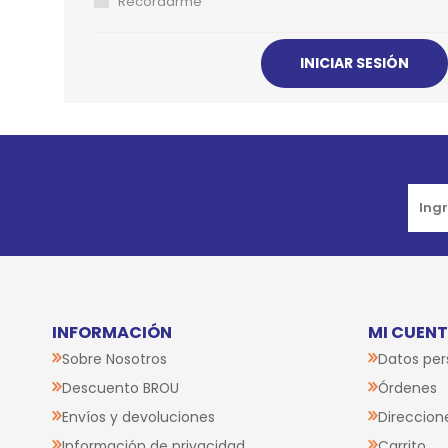
Recordarme
JUGUETES
TRAN
COMEDEROS Y BEBEDE
CAMA
ROPA
Go to top
INFORMACIÓN
MI CUEN
Sobre Nosotros
Datos per
Descuento BROU
Órdenes
Envíos y devoluciones
Direccion
Información de privacidad
Carrito