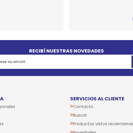
SPORTADORAS
TH
ROS
S
TH
PE
RO
RECIBÍ NUESTRAS NOVEDADES
Ve
TA
SERVICIOS AL CLIENTE
sonales
Contacto
Buscar
es
Productos vistos recienteme
Novedades