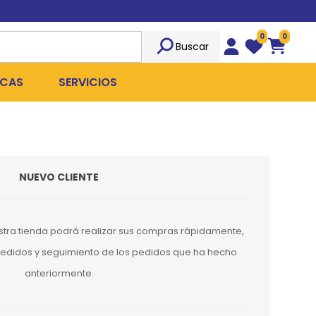
0
0
Buscar
Wishlist
Carrito
CAS
SERVICIOS
OST
Sociedad
TICIDAS
ILIBRIO
Peluquería
NUEVO CLIENTE
 ROPA QUIRÚRGICA
OFRESH
Emergencias
ANPLUS
Exámenes Clínicos
stra tienda podrá realizar sus compras rápidamente,
D
Cirugías Coordinadas
 pedidos y seguimiento de los pedidos que ha hecho
anteriormente.
TRO
X