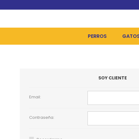
PERROS
GATO
ALIMENTOS SECOS
ALIME
ALIMENTOS HÚMEDOS Y
ALIME
SOY CLIENTE
HIGIENE, PELUQUERÍA Y
ARENA
CAMAS Y CASETAS
HIGIE
Email:
BOLSOS Y TRANSPORT
COME
Contraseña:
BOLSAS PARA MATERIA
JUGUE
COLLARES, ARNESES Y 
COLLA