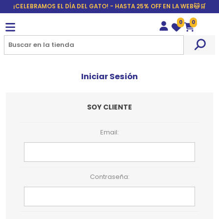
¡CELEBRAMOS EL DÍA DEL GATO! - HASTA 25% OFF EN LA WEB🐱🛒
0
0
Wishlist
Carrito
Iniciar Sesión
SOY CLIENTE
Email:
Contraseña: