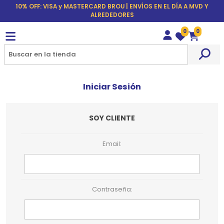
10% OFF: VISA y MASTERCARD BROU | ENVÍOS EN EL DÍA A MVD Y
ALREDEDORES
0
0
Wishlist
Carrito
Iniciar Sesión
SOY CLIENTE
Email:
Contraseña: