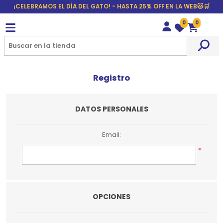
¡CELEBRAMOS EL DÍA DEL GATO! - HASTA 25% OFF EN LA WEB🐱🛒
0
0
Wishlist
Carrito
Registro
DATOS PERSONALES
Email:
*
OPCIONES