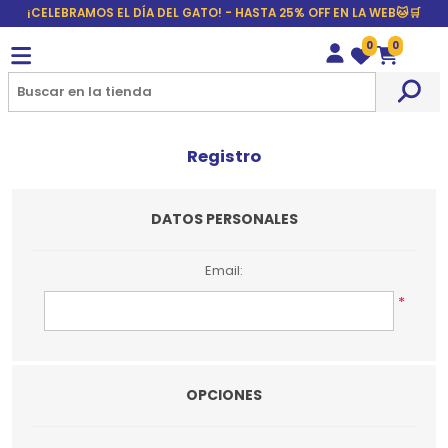
¡CELEBRAMOS EL DÍA DEL GATO! - HASTA 25% OFF EN LA WEB🐱🛒
0
0
Wishlist
Carrito
Registro
DATOS PERSONALES
Email:
*
OPCIONES