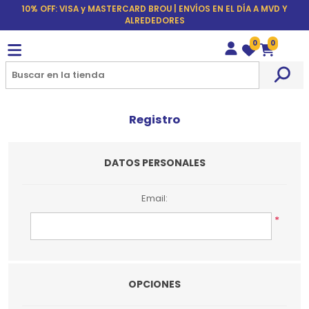
10% OFF: VISA y MASTERCARD BROU | ENVÍOS EN EL DÍA A MVD Y
ALREDEDORES
0
0
Wishlist
Carrito
Registro
DATOS PERSONALES
Email:
*
OPCIONES