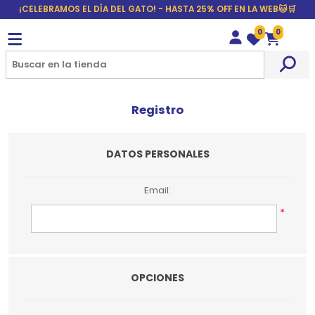
¡CELEBRAMOS EL DÍA DEL GATO! - HASTA 25% OFF EN LA WEB🐱🛒
0
0
Wishlist
Carrito
Registro
DATOS PERSONALES
Email:
*
OPCIONES