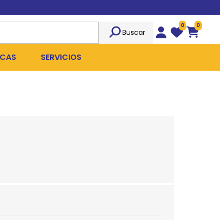
0
0
Buscar
Wishlist
Carrito
CAS
SERVICIOS
OST
Sociedad
TICIDAS
ILIBRIO
Peluquería
 ROPA QUIRÚRGICA
OFRESH
Emergencias
ANPLUS
Exámenes Clínicos
D
Cirugías Coordinadas
TRO
X