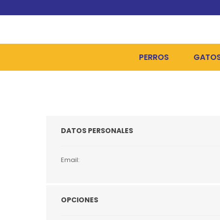
PERROS
GATO
ALIMENTOS SECOS
ALIME
ALIMENTOS HÚMEDOS Y
ALIME
DATOS PERSONALES
HIGIENE, PELUQUERÍA Y
ARENA
CAMAS Y CASETAS
HIGIE
Email:
BOLSOS Y TRANSPORT
COME
BOLSAS PARA MATERIA
JUGUE
OPCIONES
COLLARES, ARNESES Y 
COLLA