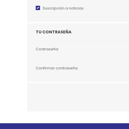
Suscripción a noticias:
JUGUETES
TRAN
COMEDEROS Y BEBEDE
CAMA
TU CONTRASEÑA
ROPA
Contraseña:
Confirmar contraseña:
Go to top