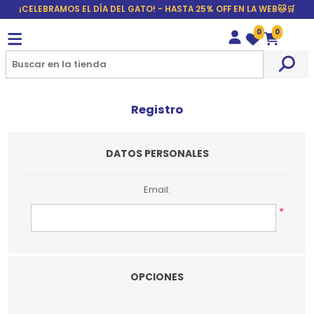
¡CELEBRAMOS EL DÍA DEL GATO! - HASTA 25% OFF EN LA WEB🐱🛒
0
0
Wishlist
Carrito
Registro
DATOS PERSONALES
Email:
*
OPCIONES