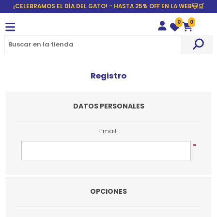
¡CELEBRAMOS EL DÍA DEL GATO! - HASTA 25% OFF EN LA WEB🐱🛒
0
0
Wishlist
Carrito
Registro
DATOS PERSONALES
Email:
*
OPCIONES