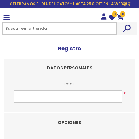
¡CELEBRAMOS EL DÍA DEL GATO! - HASTA 25% OFF EN LA WEB🐱🛒
0
0
Wishlist
Carrito
Registro
DATOS PERSONALES
Email:
*
OPCIONES