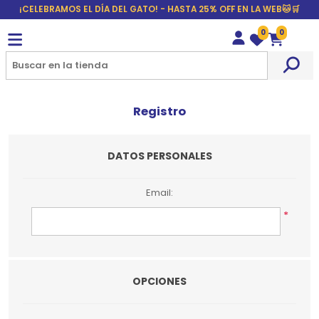
¡CELEBRAMOS EL DÍA DEL GATO! - HASTA 25% OFF EN LA WEB🐱🛒
0
0
Wishlist
Carrito
Registro
DATOS PERSONALES
Email:
*
OPCIONES