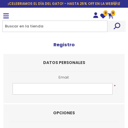
¡CELEBRAMOS EL DÍA DEL GATO! - HASTA 25% OFF EN LA WEB🐱🛒
0
0
Wishlist
Carrito
Registro
DATOS PERSONALES
Email:
*
OPCIONES