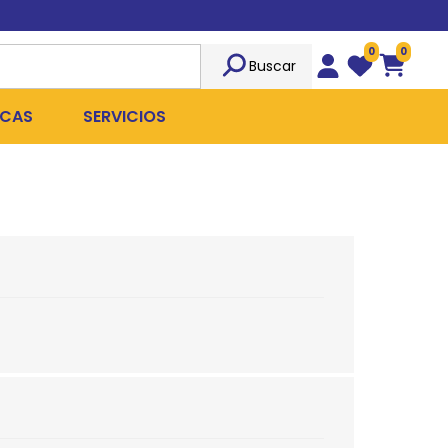
0
0
Buscar
Wishlist
Carrito
CAS
SERVICIOS
OST
Sociedad
TICIDAS
ILIBRIO
Peluquería
 ROPA QUIRÚRGICA
OFRESH
Emergencias
ANPLUS
Exámenes Clínicos
D
Cirugías Coordinadas
TRO
X