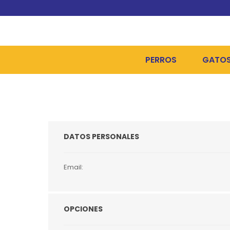
PERROS
GATO
ALIMENTOS SECOS
ALIME
ALIMENTOS HÚMEDOS Y
ALIME
DATOS PERSONALES
HIGIENE, PELUQUERÍA Y
ARENA
CAMAS Y CASETAS
HIGIE
Email:
BOLSOS Y TRANSPORT
COME
BOLSAS PARA MATERIA
JUGUE
OPCIONES
COLLARES, ARNESES Y 
COLLA