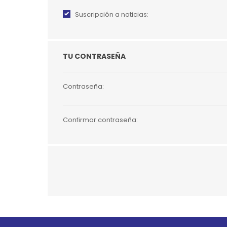
Suscripción a noticias:
JUGUETES
TRAN
COMEDEROS Y BEBEDE
CAMA
TU CONTRASEÑA
ROPA
Contraseña:
Confirmar contraseña:
Go to top