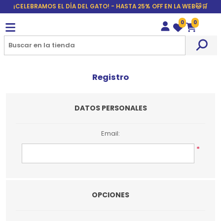
¡CELEBRAMOS EL DÍA DEL GATO! - HASTA 25% OFF EN LA WEB🐱🛒
0
0
Wishlist
Carrito
Registro
DATOS PERSONALES
Email:
*
OPCIONES