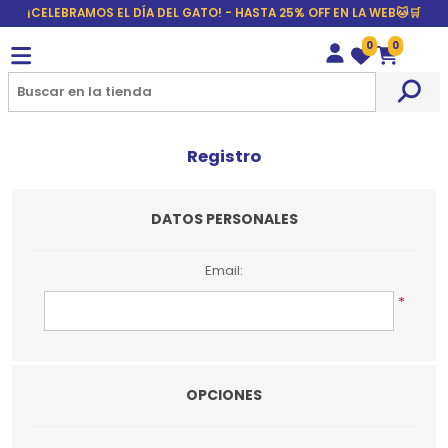
¡CELEBRAMOS EL DÍA DEL GATO! - HASTA 25% OFF EN LA WEB🐱🛒
0
0
Wishlist
Carrito
Registro
DATOS PERSONALES
Email:
*
OPCIONES