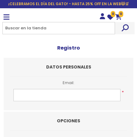
¡CELEBRAMOS EL DÍA DEL GATO! - HASTA 25% OFF EN LA WEB🐱🛒
0
0
Wishlist
Carrito
Registro
DATOS PERSONALES
Email:
*
OPCIONES