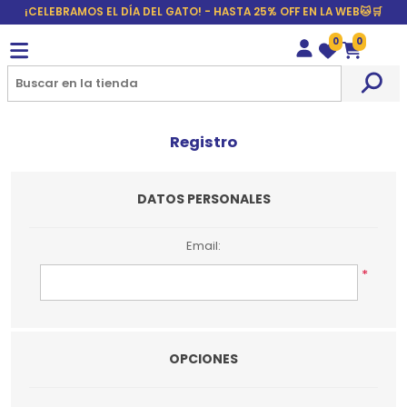
¡CELEBRAMOS EL DÍA DEL GATO! - HASTA 25% OFF EN LA WEB🐱🛒
0
0
Wishlist
Carrito
Registro
DATOS PERSONALES
Email:
*
OPCIONES