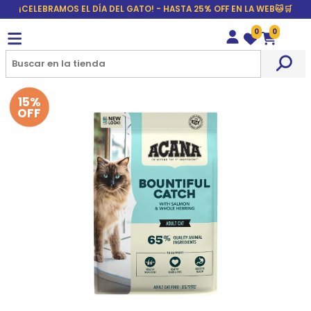
¡CELEBRAMOS EL DÍA DEL GATO! - HASTA 25% OFF EN LA WEB🐱🛒
0
0
Wishlist
Carrito
15%
OFF