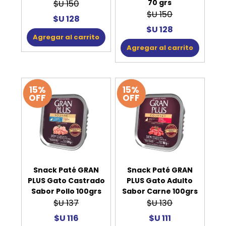
70 grs
$U 150
$U 150
$U 128
$U 128
Agregar al carrito
Agregar al carrito
15%
15%
OFF
OFF
Snack Paté GRAN
Snack Paté GRAN
PLUS Gato Castrado
PLUS Gato Adulto
Sabor Pollo 100grs
Sabor Carne 100grs
$U 137
$U 130
$U 116
$U 111