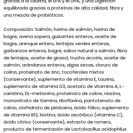
gracias a la taurina, el EPA y el DHA, y una Digestión
equilibrada gracias a proteínas de alta calidad, fibra y
una mezcla de probióticos.
Composición: Salmón, harina de salmón, harina de
bagre, avena sopera, guisantes enteros, aceite de
bagre, arenque entero, lentejas verdes enteras,
garbanzos enteros, bagre, sabor natural a salmón, fibra
de lentejas, aceite de girasol, trucha arcoíris, aceite de
salmón, arándanos enteros, algas secas, cloruro de
colina, proteinato de zinc, tocoferoles mixtos
(conservante), suplemento de vitamina E, taurina,
suplemento de vitamina D3, acetato de vitamina A, L-
carnitina, DL-metionina, proteinato de cobre, niacina,
mononitrato de tiamina, riboflavina, pantotenato de
calcio, clorhidrato de piridoxina, ácido fólico, suplemento
de vitamina B12, biotina, ácido ascórbico (vitamina C),
ácido cítrico (conservante), extracto de romero,
producto de fermentación de Lactobacillus acidophilus