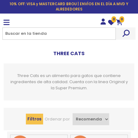
10% OFF: VISA y MASTERCARD BROU | ENVÍOS EN EL DÍA A MVD Y
ALREDEDORES
0
0
Wishlist
Carrito
THREE CATS
Three Cats es un alimento para gatos que contiene
ingredientes de alta calidad. Cuenta con la linea Original y
la Super Premium.
Filtros
Ordenar por