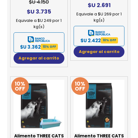
$U 4.150
$U 2.691
$U 3.735
Equivale a $U 269 por 1
kg(s)
Equivale a $U 249 por 1
kg(s)
$U 2.422
10% OFF
$U 3.362
10% OFF
Agregar al carrito
Agregar al carrito
10%
10%
OFF
OFF
Alimento THREE CATS
Alimento THREE CATS