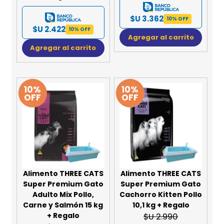
$U 3.362
10% OFF
$U 2.422
10% OFF
Agregar al carrito
Agregar al carrito
10%
10%
OFF
OFF
Alimento THREE CATS
Alimento THREE CATS
Super Premium Gato
Super Premium Gato
Adulto Mix Pollo,
Cachorro Kitten Pollo
Carne y Salmón 15 kg
10,1 kg + Regalo
+ Regalo
$U 2.990