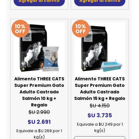
Agregar al carrito
Agregar al carrito
10%
10%
OFF
OFF
Alimento THREE CATS
Alimento THREE CATS
Super Premium Gato
Super Premium Gato
Adulto Castrado
Adulto Castrado
Salmón 10 kg +
Salmón 15 kg + Regalo
Regalo
$U 4.150
$U 2.990
$U 3.735
$U 2.691
Equivale a $U 249 por 1
kg(s)
Equivale a $U 269 por 1
kg(s)