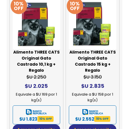
10%
10%
OFF
OFF
Alimento THREE CATS
Alimento THREE CATS
Original Gato
Original Gato
Castrado 10,1 kg +
Castrado 15 kg +
Regalo
Regalo
$U 2.250
$U 3.150
$U 2.025
$U 2.835
Equivale a $U 169 por 1
Equivale a $U 158 por 1
kg(s)
kg(s)
$U 1.823
$U 2.552
10% OFF
10% OFF