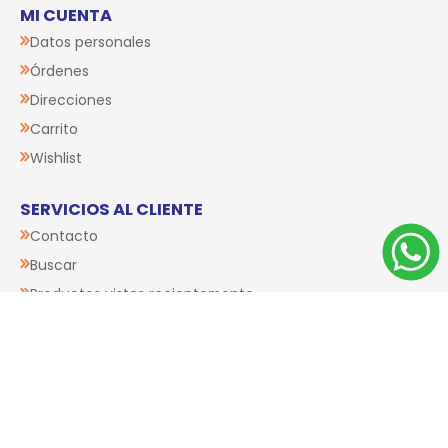
MI CUENTA
Datos personales
Órdenes
Direcciones
Carrito
Wishlist
SERVICIOS AL CLIENTE
Contacto
Buscar
Productos vistos recientemente
Novedades
ENCONTRANOS EN
Orinoco 4911 esquina Rimac, Malvín
+(598) 2619 6670