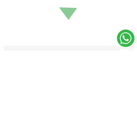
20%
15%
OFF
OFF
Antiinflamatorio
Antiinflamatorio
Esteroide PREDNOVET
MELOXIVET - 1
Prednisolona 20mg -
Comprimido
10 Comprimidos
$U 54
$U 190
$U 46
$U 152
Agregar al carrito
Agregar al carrito
15%
10%
OFF
OFF
Antiinflamatorio
Antiinflamatorio
MELOXIVET Gotas
PREVICOX 57 mg - 1
Comprimido
$U 1.386
$U 54
$U 1.178
$U 49
Agregar al carrito
Agregar al carrito