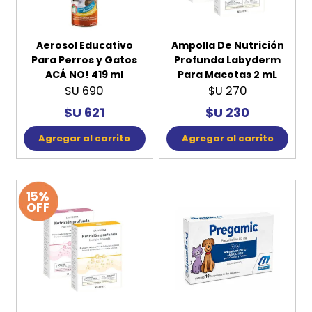
Aerosol Educativo
Ampolla De Nutrición
Para Perros y Gatos
Profunda Labyderm
ACÁ NO! 419 ml
Para Macotas 2 mL
$U 690
$U 270
$U 621
$U 230
Agregar al carrito
Agregar al carrito
15%
OFF