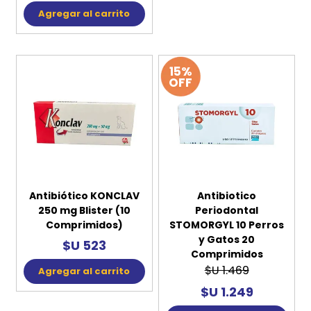
Agregar al carrito
Agregar al carrito
15%
OFF
Antibiótico KONCLAV
Antibiotico
250 mg Blister (10
Periodontal
Comprimidos)
STOMORGYL 10 Perros
y Gatos 20
$U 523
Comprimidos
$U 1.469
Agregar al carrito
$U 1.249