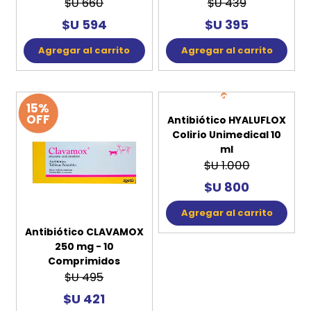
$U 660
$U 439
$U 594
$U 395
Agregar al carrito
Agregar al carrito
15%
20%
OFF
OFF
Antibiótico CLAVAMOX
Antibiótico HYALUFLOX
250 mg - 10
Colirio Unimedical 10
Comprimidos
ml
$U 495
$U 1.000
$U 421
$U 800