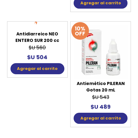
Agregar al carrito
10%
10%
OFF
OFF
Antidiarreico NEO
Antiemético PILERAN
ENTERO SUR 200 cc
Gotas 20 mL
$U 560
$U 543
$U 504
$U 489
Agregar al carrito
Agregar al carrito