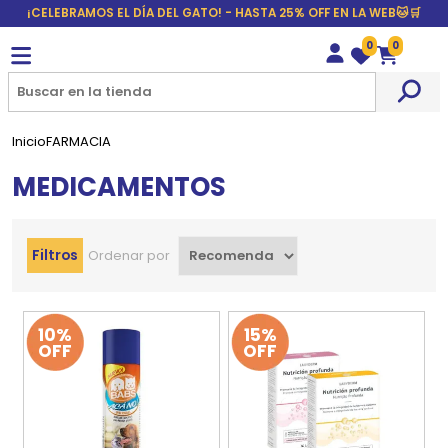
¡CELEBRAMOS EL DÍA DEL GATO! - HASTA 25% OFF EN LA WEB🐱🛒
0
0
Wishlist
Carrito
Inicio
FARMACIA
MEDICAMENTOS
Filtros
Ordenar por
10%
15%
OFF
OFF