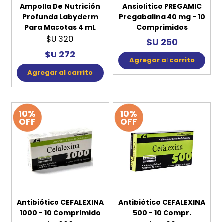
Ampolla De Nutrición
Ansiolítico PREGAMIC
Profunda Labyderm
Pregabalina 40 mg - 10
Para Macotas 4 mL
Comprimidos
$U 320
$U 250
$U 272
Agregar al carrito
Agregar al carrito
10%
10%
OFF
OFF
Antibiótico CEFALEXINA
Antibiótico CEFALEXINA
1000 - 10 Comprimido
500 - 10 Compr.