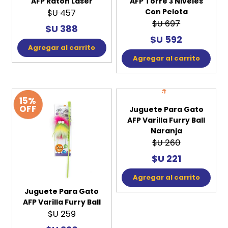
AFP Ratón Láser
AFP Torre 3 Niveles
Con Pelota
$U 457
$U 697
$U 388
$U 592
Agregar al carrito
Agregar al carrito
15%
15%
OFF
OFF
Juguete Para Gato
Juguete Para Gato
AFP Varilla Furry Ball
AFP Varilla Furry Ball
Naranja
$U 259
$U 260