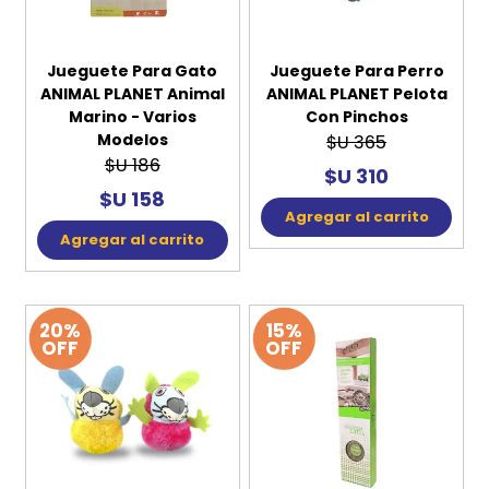
Jueguete Para Gato
Jueguete Para Perro
ANIMAL PLANET Animal
ANIMAL PLANET Pelota
Marino - Varios
Con Pinchos
Modelos
$U 365
$U 186
$U 310
$U 158
Agregar al carrito
Agregar al carrito
20%
15%
OFF
OFF