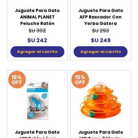
Juguate Para Gato
Juguete Para Gato
ANIMAL PLANET
AFP Rascador Con
Peluche Ratón
Yerba Gatera
$U 302
$U 293
$U 242
$U 249
Agregar al carrito
Agregar al carrito
15%
15%
OFF
OFF
Juguete Para Gato
Juguete Para Gato