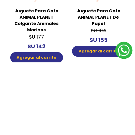
20%
20%
OFF
OFF
Juguete Para Gato
Juguete Para Gato
ANIMAL PLANET
ANIMAL PLANET De
Colgante Animales
Papel
Marinos
$U 194
$U 177
$U 155
$U 142
Agregar al carrito
Agregar al carrito
20%
20%
OFF
OFF
Juguete Para Gato
Juguete Para Gato
ANIMAL PLANET Nylon
ANIMAL PLANET Pelota
Varios Animales
Con Pluma
$U 182
$U 226
$U 146
$U 181
Agregar al carrito
Agregar al carrito