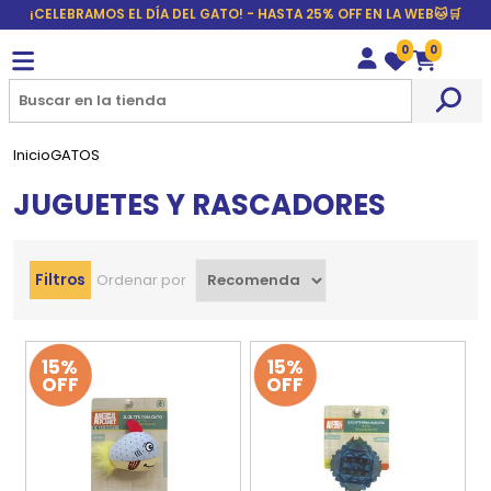
¡CELEBRAMOS EL DÍA DEL GATO! - HASTA 25% OFF EN LA WEB🐱🛒
0
0
Wishlist
Carrito
Inicio
GATOS
JUGUETES Y RASCADORES
Filtros
Ordenar por
15%
15%
OFF
OFF