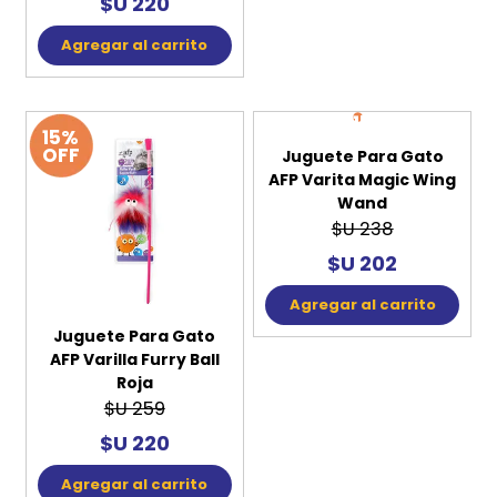
$U 220
$U 221
Agregar al carrito
Agregar al carrito
15%
15%
OFF
OFF
Juguete Para Gato
Juguete Para Gato
AFP Varilla Furry Ball
AFP Varita Magic Wing
Roja
Wand
$U 259
$U 238
$U 220
$U 202