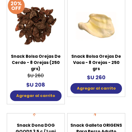
$U 205
$U 221
$U 174
$U 188
Agregar al carrito
Agregar al carrito
20%
OFF
Snack Bolsa Orejas De
Snack Bolsa Orejas De
Cerdo - 8 Orejas (250
Vaca - 8 Orejas - 250
grs)
grs
$U 260
$U 260