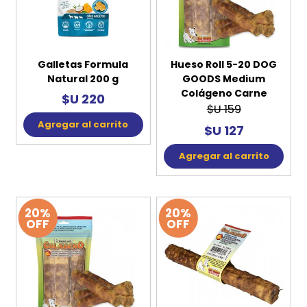
Galletas Formula
Hueso Roll 5-20 DOG
Natural 200 g
GOODS Medium
Colágeno Carne
$U 220
$U 159
Agregar al carrito
$U 127
Agregar al carrito
20%
20%
OFF
OFF