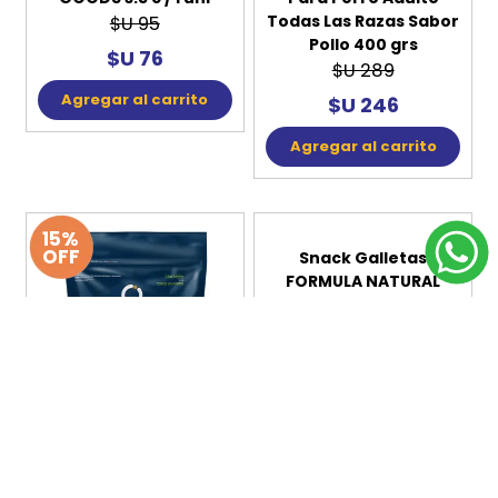
$U 208
Agregar al carrito
Agregar al carrito
20%
15%
OFF
OFF
Snack Dona DOG
Snack Galleta ORIGENS
GOODS 3.5 c / 1 uni
Para Perro Adulto
Todas Las Razas Sabor
$U 95
Pollo 400 grs
$U 76
$U 289
Agregar al carrito
$U 246
Agregar al carrito
15%
OFF
Snack Galletas
FORMULA NATURAL
Perro Pequeño Porte