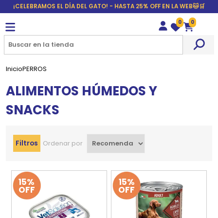
¡CELEBRAMOS EL DÍA DEL GATO! - HASTA 25% OFF EN LA WEB🐱🛒
0
0
Wishlist
Carrito
Inicio
PERROS
ALIMENTOS HÚMEDOS Y
SNACKS
Filtros
Ordenar por
15%
15%
OFF
OFF