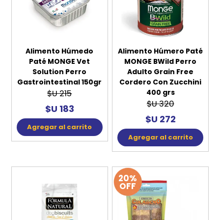
Alimento Húmedo
Alimento Húmero Paté
Paté MONGE Vet
MONGE BWild Perro
Solution Perro
Adulto Grain Free
Gastrointestinal 150gr
Cordero Con Zucchini
400 grs
$U 215
$U 320
$U 183
$U 272
Agregar al carrito
Agregar al carrito
20%
OFF