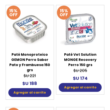
GOODS Petisco Carne
GOODS Petisco Pollo 10
Bovino 10 Unidades
Unidades
$U 156
$U 156
$U 125
$U 125
Agregar al carrito
Agregar al carrito
15%
15%
OFF
OFF
Paté Monoproteico
Paté Vet Solution
GEMON Perro Sabor
MONGE Recovery
Pato y Frambuesa 150
Perro 150 grs
grs