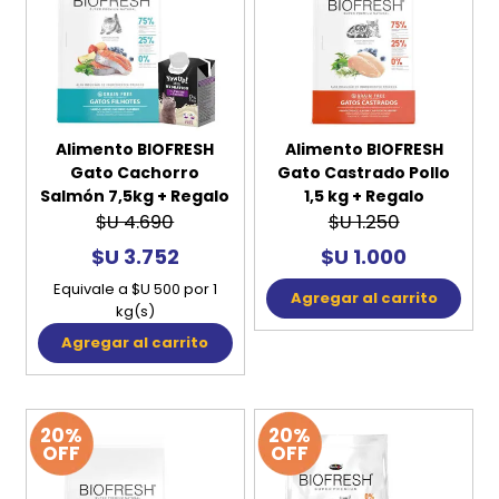
Alimento BIOFRESH
Alimento BIOFRESH
Gato Cachorro
Gato Castrado Pollo
Salmón 7,5kg + Regalo
1,5 kg + Regalo
$U 4.690
$U 1.250
$U 3.752
$U 1.000
Equivale a $U 500 por 1
Agregar al carrito
kg(s)
Agregar al carrito
20%
20%
OFF
OFF