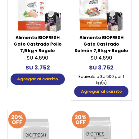
Alimento BIOFRESH
Alimento BIOFRESH
Gato Castrado Pollo
Gato Castrado
7,5 kg + Regalo
Salmón 7,5 kg + Regalo
$U 4.690
$U 4.690
$U 3.752
$U 3.752
Equivale a $U 500 por 1
Agregar al carrito
kg(s)
Agregar al carrito
20%
20%
OFF
OFF