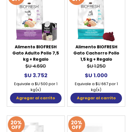
Alimento BIOFRESH
Alimento BIOFRESH
Gato Adulto Pollo 7,5
Gato Cachorro Pollo
kg + Regalo
1,5 kg + Regalo
$U 4.690
$U 1.250
$U 3.752
$U 1.000
Equivale a $U 500 por 1
Equivale a $U 667 por 1
kg(s)
kg(s)
Agregar al carrito
Agregar al carrito
20%
20%
OFF
OFF