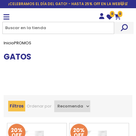
¡CELEBRAMOS EL DÍA DEL GATO! - HASTA 25% OFF EN LA WEB🐱🛒
0
0
Wishlist
Carrito
Inicio
PROMOS
GATOS
Filtros
Ordenar por
20%
20%
OFF
OFF