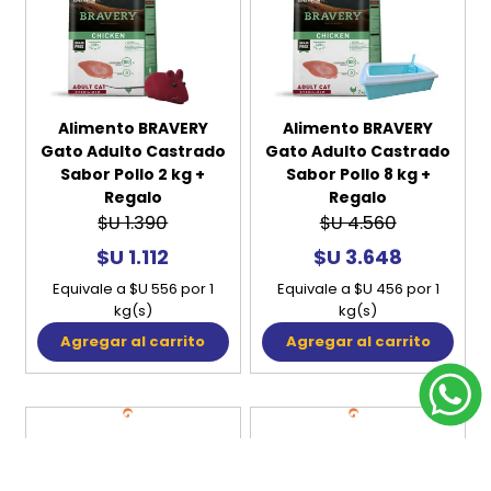
Alimento BRAVERY
Alimento BRAVERY
Gato Adulto Castrado
Gato Adulto Castrado
Sabor Pollo 2 kg +
Sabor Pollo 8 kg +
Regalo
Regalo
$U 1.390
$U 4.560
$U 1.112
$U 3.648
Equivale a $U 556 por 1
Equivale a $U 456 por 1
kg(s)
kg(s)
Agregar al carrito
Agregar al carrito
20%
20%
OFF
OFF
Alimento BRAVERY
Gato Adulto Castrado