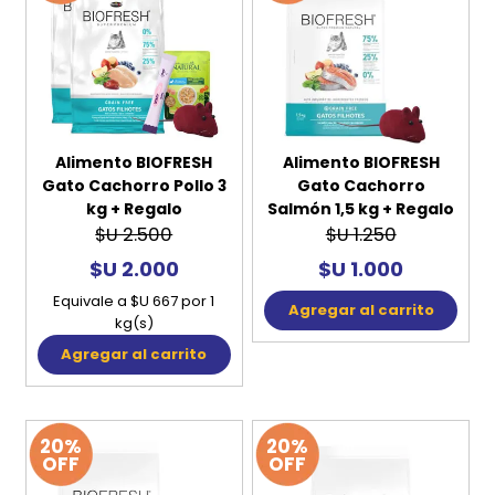
Alimento BIOFRESH
Alimento BIOFRESH
Gato Cachorro Pollo 3
Gato Cachorro
kg + Regalo
Salmón 1,5 kg + Regalo
$U 2.500
$U 1.250
$U 2.000
$U 1.000
Equivale a $U 667 por 1
Agregar al carrito
kg(s)
Agregar al carrito
20%
20%
OFF
OFF