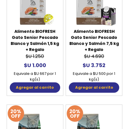
Alimento BIOFRESH
Alimento BIOFRESH
Gato Senior Pescado
Gato Senior Pescado
Blanco y Salmón 1,5 kg
Blanco y Salmón 7,5 kg
+ Regalo
+ Regalo
$U 1.250
$U 4.690
$U 1.000
$U 3.752
Equivale a $U 667 por 1
Equivale a $U 500 por 1
kg(s)
kg(s)
Agregar al carrito
Agregar al carrito
20%
20%
OFF
OFF