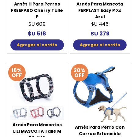
Arnés H Para Perros
Arnés Para Mascota
FREEFARO Cherry Talle
FERPLAST Easy P Xs
P
Azul
$U 609
$U 446
$U 518
$U 379
Agregar al carrito
Agregar al carrito
15%
20%
OFF
OFF
Arnés Para Mascotas
Arnés Para Perro Con
LILI MASCOTA Talle M
Correa Extensible