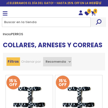
¡CELEBRAMOS EL DÍA DEL GATO! - HASTA 25% OFF EN LA WEB🐱🛒
0
0
Wishlist
Carrito
Inicio
PERROS
COLLARES, ARNESES Y CORREAS
Filtros
Ordenar por
15%
15%
OFF
OFF