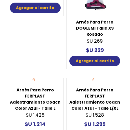
15%
15%
OFF
OFF
Arnés Para Perro
Arnés Para Perro
DOGLEMI Talle XS Azul
DOGLEMI Talle XS
Rosado
$U 269
$U 269
$U 229
$U 229
Agregar al carrito
Agregar al carrito
15%
15%