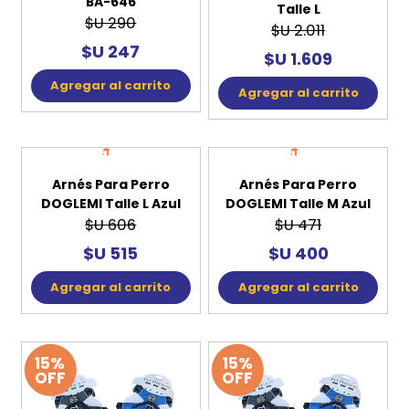
BA-646
Talle L
$U 290
$U 2.011
$U 247
$U 1.609
Agregar al carrito
Agregar al carrito
15%
15%
OFF
OFF
Arnés Para Perro
DOGLEMI Talle M Azul
$U 471
$U 400
Agregar al carrito
Arnés Para Perro
DOGLEMI Talle L Azul
$U 606
$U 515