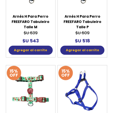
Arnés H Para Perro
Arnés H Para Perro
FREEFARO Tabuleiro
FREEFARO Tabuleiro
Talle M
Talle P
$U 639
$U 609
$U 543
$U 518
Agregar al carrito
Agregar al carrito
15%
15%
OFF
OFF