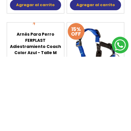
OFF
OFF
Arnés Para Perro
Arnés Para Perro
FERPLAST
FERPLAST
Adiestramiento Coach
Adiestramiento Coach
Color Azul - Talle L
Color Azul - Talle L/XL
$U 1.428
$U 1.528
$U 1.214
$U 1.299
Agregar al carrito
Agregar al carrito
15%
15%
OFF
OFF
Arnés Para Perro
FERPLAST
Adiestramiento Coach
Color Azul - Talle M
$U 838
$U 712
Agregar al carrito
Arnés Para Perro