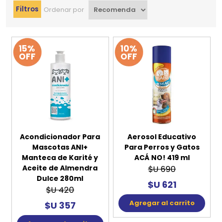
Filtros
Ordenar por
15%
10%
OFF
OFF
Acondicionador Para
Aerosol Educativo
Mascotas ANI+
Para Perros y Gatos
Manteca de Karité y
ACÁ NO! 419 ml
Aceite de Almendra
$U 690
Dulce 280ml
$U 621
$U 420
Agregar al carrito
$U 357