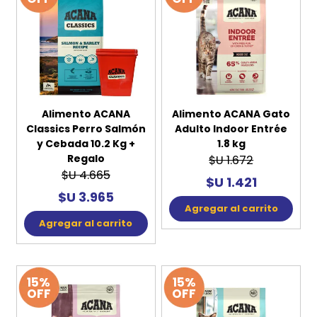
Alimento ACANA
Alimento ACANA Gato
Classics Perro Salmón
Adulto Indoor Entrée
y Cebada 10.2 Kg +
1.8 kg
Regalo
$U 1.672
$U 4.665
$U 1.421
$U 3.965
Agregar al carrito
Agregar al carrito
15%
15%
OFF
OFF