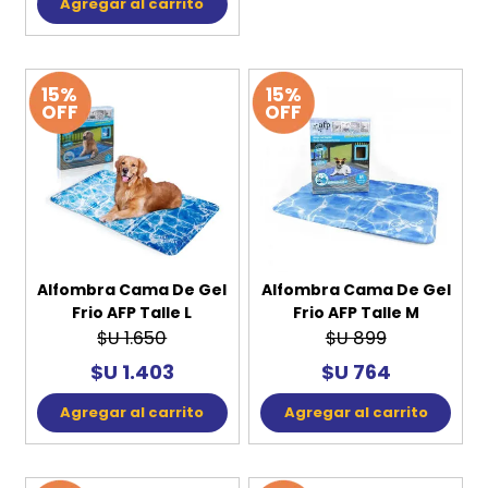
Agregar al carrito
15%
15%
OFF
OFF
Alfombra Cama De Gel
Alfombra Cama De Gel
Frio AFP Talle L
Frio AFP Talle M
$U 1.650
$U 899
$U 1.403
$U 764
Agregar al carrito
Agregar al carrito