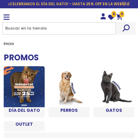
¡CELEBRAMOS EL DÍA DEL GATO! - HASTA 25% OFF EN LA WEB🐱🛒
0
0
Wishlist
Carrito
Inicio
PROMOS
DÍA DEL GATO
PERROS
GATOS
OUTLET