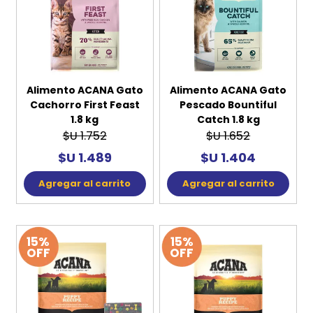
Alimento ACANA Gato
Alimento ACANA Gato
Cachorro First Feast
Pescado Bountiful
1.8 kg
Catch 1.8 kg
$U 1.752
$U 1.652
$U 1.489
$U 1.404
Agregar al carrito
Agregar al carrito
15%
15%
OFF
OFF