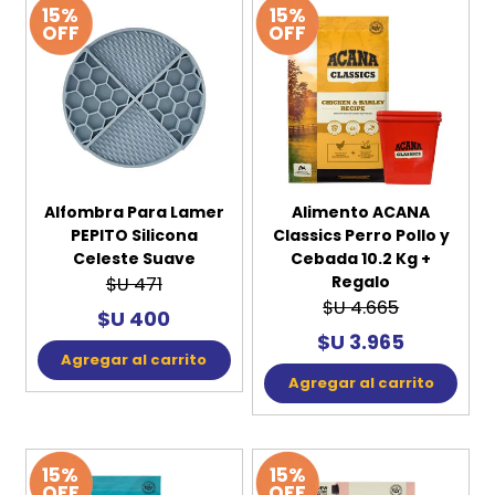
15%
15%
OFF
OFF
Alfombra Para Lamer
Alimento ACANA
PEPITO Silicona
Classics Perro Pollo y
Celeste Suave
Cebada 10.2 Kg +
Regalo
$U 471
$U 4.665
$U 400
$U 3.965
Agregar al carrito
Agregar al carrito
15%
15%
OFF
OFF