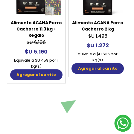
Alimento ACANA Perro
Alimento ACANA Perro
Cachorro 11,3 kg +
Cachorro 2 kg
Regalo
$U 1.496
$U 6.106
$U 1.272
$U 5.190
Equivale a $U 636 por 1
kg(s)
Equivale a $U 459 por 1
kg(s)
Agregar al carrito
Agregar al carrito