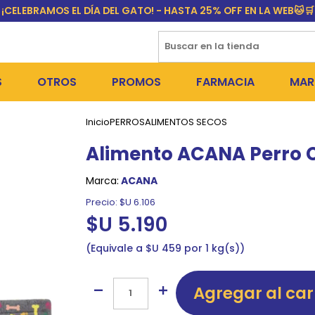
¡CELEBRAMOS EL DÍA DEL GATO! - HASTA 25% OFF EN LA WEB🐱🛒
S
OTROS
PROMOS
FARMACIA
MAR
Inicio
PERROS
ALIMENTOS SECOS
NTOS SECOS
DÍA DEL GATO
MEDICAMENTOS
FR
Alimento ACANA Perro C
 SNACKS
NTOS HÚMEDOS Y SNACKS
PERROS
PULGUICIDAS Y GARRAPA
EQU
Marca:
ACANA
 COSMÉTICA
S SANITARIAS
GATOS
COLLARES ISABELINOS Y
BI
Precio:
$U 6.106
$U 5.190
NE Y BAÑOS
OUTLET
GR
Equivale a $U 459 por 1 kg(s)
ADORAS
DEROS Y BEBEDEROS
NY
TES Y RASCADORES
AS
Agregar al car
CORREAS
RES Y ACCESORIOS
MA