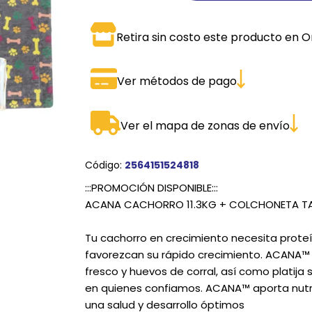
SPORTADORAS
TH
Retira sin costo este producto en O
ROS
S
TH
Ver métodos de pago
PE
RO
Ver el mapa de zonas de envío
Ve
Código:
2564151524818
:::PROMOCIÓN DISPONIBLE:::
ACANA CACHORRO 11.3KG + COLCHONETA TAL
Tu cachorro en crecimiento necesita proteí
favorezcan su rápido crecimiento. ACANA™
fresco y huevos de corral, así como platija
en quienes confiamos. ACANA™ aporta nutrie
una salud y desarrollo óptimos