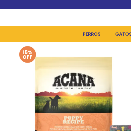
PERROS
GATO
15%
ALIMENTOS SECOS
ALIME
OFF
ALIMENTOS HÚMEDOS Y
ALIME
HIGIENE, PELUQUERÍA Y
ARENA
CAMAS Y CASETAS
HIGIE
BOLSOS Y TRANSPORT
COME
BOLSAS PARA MATERIA
JUGUE
COLLARES, ARNESES Y 
COLLA