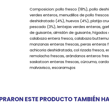
Composicion: pollo fresco (18%), pollo deshi
verdes enteros, menudillos de pollo frescos
deshidratado (4%), huevos (4%), platija cr
pescado (3%), lentejas verdes enteras, garb
de guisante, almidón de guisante, hígados d
calabaza entera fresca, calabaza butternut
manzanas enteras frescas, peras enteras fr
achicoria deshidratada, col rizada fresca, 
remolacha frescas, arándanos enteros fres
saskatoon enteras frescas, cúrcuma, cardo 
malvavisco, escaramujos
PRARON ESTE PRODUCTO TAMBIÉN 