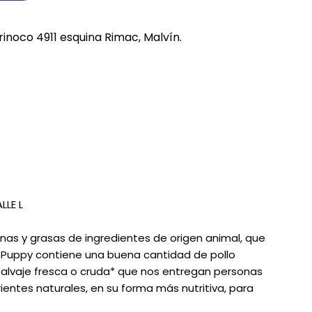
REE CATS
rinoco 4911 esquina Rimac, Malvín.
REE DOGS
DIGREE
YAL CANIN
r todas
LE L
nas y grasas de ingredientes de origen animal, que
 Puppy contiene una buena cantidad de pollo
 salvaje fresca o cruda* que nos entregan personas
ntes naturales, en su forma más nutritiva, para