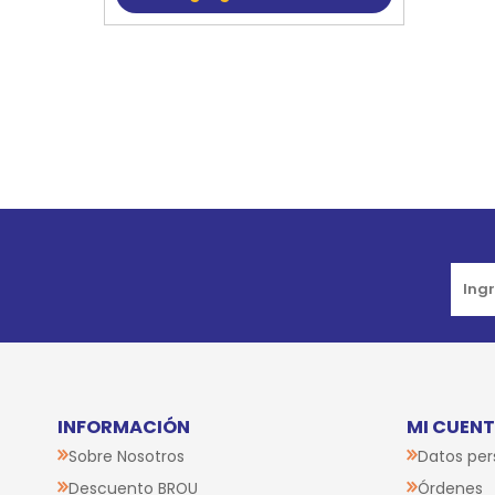
Go to top
INFORMACIÓN
MI CUEN
Sobre Nosotros
Datos per
Descuento BROU
Órdenes