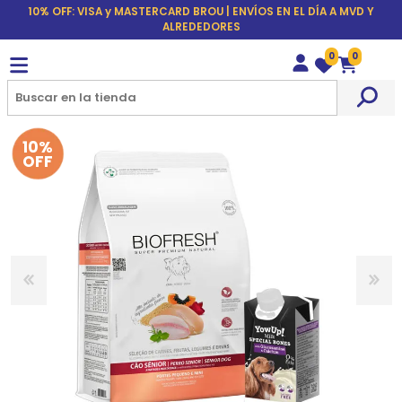
10% OFF: VISA y MASTERCARD BROU | ENVÍOS EN EL DÍA A MVD Y
ALREDEDORES
0
0
Wishlist
Carrito
10%
OFF