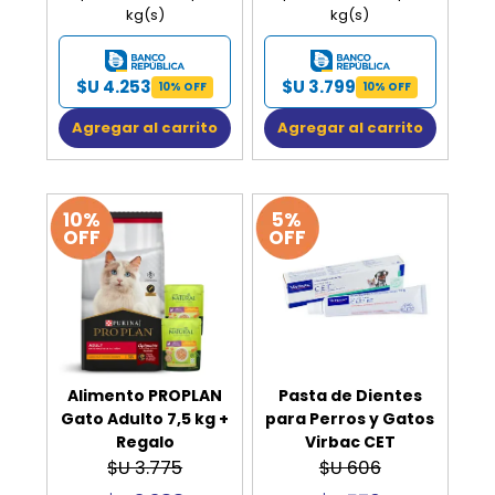
kg(s)
kg(s)
$U 4.253
$U 3.799
10% OFF
10% OFF
Agregar al carrito
Agregar al carrito
10%
5%
OFF
OFF
Alimento PROPLAN
Pasta de Dientes
Gato Adulto 7,5 kg +
para Perros y Gatos
Regalo
Virbac CET
$U 3.775
$U 606