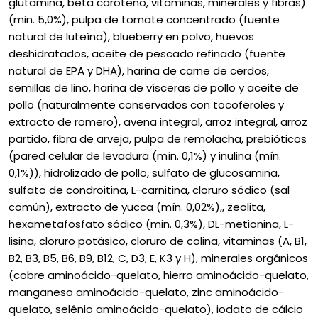
glutamina, beta caroteno, vitaminas, minerales y fibras)
(min. 5,0%), pulpa de tomate concentrado (fuente
natural de luteína), blueberry en polvo, huevos
deshidratados, aceite de pescado refinado (fuente
natural de EPA y DHA), harina de carne de cerdos,
semillas de lino, harina de vísceras de pollo y aceite de
pollo (naturalmente conservados con tocoferoles y
extracto de romero), avena integral, arroz integral, arroz
partido, fibra de arveja, pulpa de remolacha, prebióticos
(pared celular de levadura (mín. 0,1%) y inulina (mín.
0,1%)), hidrolizado de pollo, sulfato de glucosamina,
sulfato de condroitina, L-carnitina, cloruro sódico (sal
común), extracto de yucca (mín. 0,02%),, zeolita,
hexametafosfato sódico (min. 0,3%), DL-metionina, L-
lisina, cloruro potásico, cloruro de colina, vitaminas (A, B1,
B2, B3, B5, B6, B9, B12, C, D3, E, K3 y H), minerales orgânicos
(cobre aminoácido-quelato, hierro aminoácido-quelato,
manganeso aminoácido-quelato, zinc aminoácido-
quelato, selênio aminoácido-quelato), iodato de cálcio