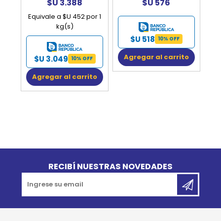
$U 3.388
$U 576
Equivale a $U 452 por 1
kg(s)
$U 518
10% OFF
Agregar al carrito
$U 3.049
10% OFF
Agregar al carrito
Go to top
RECIBÍ NUESTRAS NOVEDADES