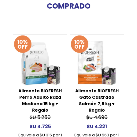
COMPRADO
10%
10%
OFF
OFF
Alimento BIOFRESH
Alimento BIOFRESH
Perro Adulto Raza
Gato Castrado
Mediana 15 kg +
Salmón 7,5 kg +
Regalo
Regalo
$U 5.250
$U 4.690
$U 4.725
$U 4.221
Equivale a $U 315 por 1
Equivale a $U 563 por 1