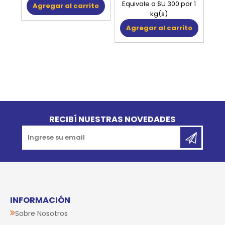
Equivale a $U 300 por 1
Agregar al carrito
kg(s)
Agregar al carrito
Go to top
RECIBÍ NUESTRAS NOVEDADES
INFORMACIÓN
Sobre Nosotros