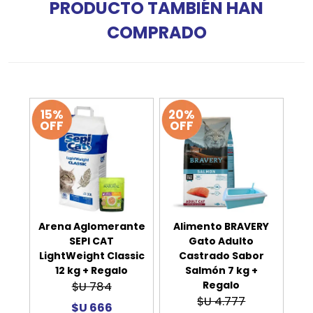
PRODUCTO TAMBIÉN HAN
COMPRADO
15%
20%
OFF
OFF
Arena Aglomerante
Alimento BRAVERY
SEPI CAT
Gato Adulto
LightWeight Classic
Castrado Sabor
12 kg + Regalo
Salmón 7 kg +
Regalo
$U 784
$U 4.777
$U 666