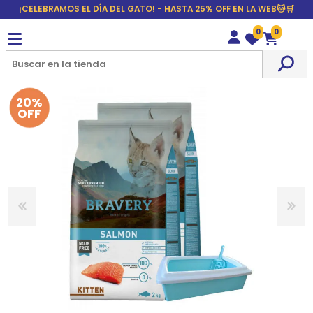
¡CELEBRAMOS EL DÍA DEL GATO! - HASTA 25% OFF EN LA WEB🐱🛒
0
0
Wishlist
Carrito
20%
OFF