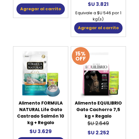
$U 3.821
Agregar al carrito
Equivale a $U 546 por 1
kg(s)
Agregar al carrito
15%
OFF
Alimento FORMULA
Alimento EQUILIBRIO
NATURAL Life Gato
Gato Cachorro 7,5
Castrado Salmón 10
kg + Regalo
kg + Regalo
$U 2.649
$U 3.629
$U 2.252