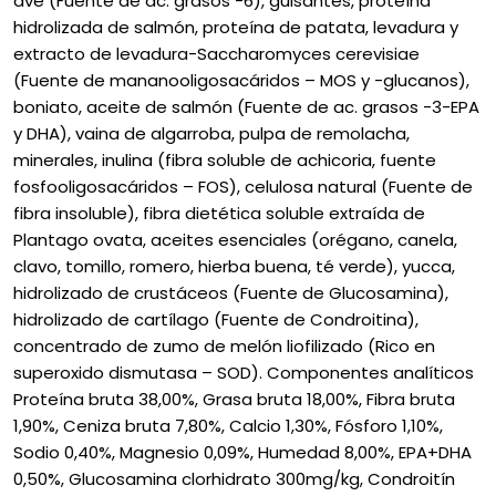
ave (Fuente de ac. grasos -6), guisantes, proteína
hidrolizada de salmón, proteína de patata, levadura y
extracto de levadura-Saccharomyces cerevisiae
(Fuente de mananooligosacáridos – MOS y -glucanos),
boniato, aceite de salmón (Fuente de ac. grasos -3-EPA
y DHA), vaina de algarroba, pulpa de remolacha,
minerales, inulina (fibra soluble de achicoria, fuente
fosfooligosacáridos – FOS), celulosa natural (Fuente de
fibra insoluble), fibra dietética soluble extraída de
Plantago ovata, aceites esenciales (orégano, canela,
clavo, tomillo, romero, hierba buena, té verde), yucca,
hidrolizado de crustáceos (Fuente de Glucosamina),
hidrolizado de cartílago (Fuente de Condroitina),
concentrado de zumo de melón liofilizado (Rico en
superoxido dismutasa – SOD). Componentes analíticos
Proteína bruta 38,00%, Grasa bruta 18,00%, Fibra bruta
1,90%, Ceniza bruta 7,80%, Calcio 1,30%, Fósforo 1,10%,
Sodio 0,40%, Magnesio 0,09%, Humedad 8,00%, EPA+DHA
0,50%, Glucosamina clorhidrato 300mg/kg, Condroitín