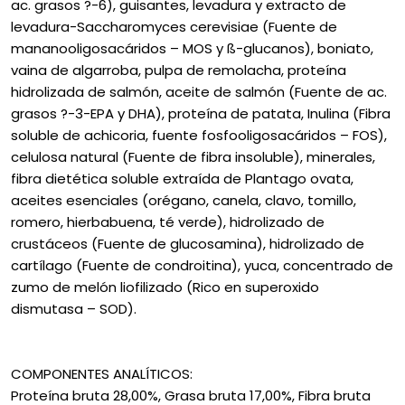
ac. grasos ?-6), guisantes, levadura y extracto de
levadura-Saccharomyces cerevisiae (Fuente de
mananooligosacáridos – MOS y ß-glucanos), boniato,
vaina de algarroba, pulpa de remolacha, proteína
hidrolizada de salmón, aceite de salmón (Fuente de ac.
grasos ?-3-EPA y DHA), proteína de patata, Inulina (Fibra
soluble de achicoria, fuente fosfooligosacáridos – FOS),
celulosa natural (Fuente de fibra insoluble), minerales,
fibra dietética soluble extraída de Plantago ovata,
aceites esenciales (orégano, canela, clavo, tomillo,
romero, hierbabuena, té verde), hidrolizado de
crustáceos (Fuente de glucosamina), hidrolizado de
cartílago (Fuente de condroitina), yuca, concentrado de
zumo de melón liofilizado (Rico en superoxido
dismutasa – SOD).
COMPONENTES ANALÍTICOS:
Proteína bruta 28,00%, Grasa bruta 17,00%, Fibra bruta