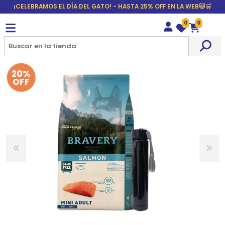
¡CELEBRAMOS EL DÍA DEL GATO! - HASTA 25% OFF EN LA WEB🐱🛒
0
0
Wishlist
Carrito
20%
OFF