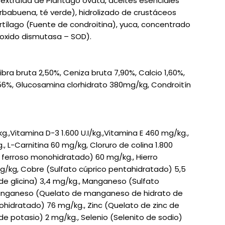
le extraída de Plantago ovata, aceites esenciales
ierbabuena, té verde), hidrolizado de crustáceos
rtílago (Fuente de condroitina), yuca, concentrado
roxido dismutasa – SOD).
ibra bruta 2,50%, Ceniza bruta 7,90%, Calcio 1,60%,
6%, Glucosamina clorhidrato 380mg/kg, Condroitín
kg.,Vitamina D-3 1.600 U.I/kg.,Vitamina E 460 mg/kg.,
, L-Carnitina 60 mg/kg, Cloruro de colina 1.800
to ferroso monohidratado) 60 mg/kg., Hierro
mg/kg, Cobre (Sulfato cúprico pentahidratado) 5,5
de glicina) 3,4 mg/kg., Manganeso (Sulfato
nganeso (Quelato de manganeso de hidrato de
onohidratado) 76 mg/kg., Zinc (Quelato de zinc de
de potasio) 2 mg/kg., Selenio (Selenito de sodio)