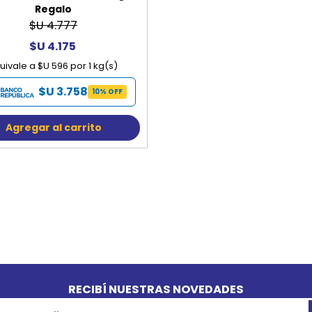
Regalo
$U 4.777
$U 4.175
uivale a $U 596 por 1 kg(s)
$U 3.758
10% OFF
Agregar al carrito
RECIBÍ NUESTRAS NOVEDADES