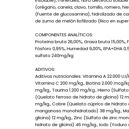
insoluble), minerales, fibra dietética solub
(orégano, canela, clavo, tomillo, romero, h
(Fuente de glucosamina), hidrolizado de ca
de zumo de melón liofilizado (Rico en supe
COMPONENTES ANALÍTICOS:
Proteína bruta 26,00%, Grasa bruta 15,00%, F
Fósforo 0,95%, Humedad 9,00%, EPA+DHA 0,5
sulfato 240mg/kg
ADITIVOS:
Aditivos nutricionales: Vitamina A 22.000 U.I/
Vitamina C 200 mg/kg., Biotina 2.000 mcg/kg.
mg/kg., Taurina 1.200 mg/Kg., Hierro (Sulfa
(Quelato ferroso de hidrato de glicina) 12 
mg/kg., Cobre (Quelato cúprico de hidrato 
manganoso monohidratado) 38 mg/kg., Ma
glicina) 12 mg/kg., Zinc (Sulfato de zinc m
hidrato de glicina) 46 mg/kg., Iodo (Yoduro 