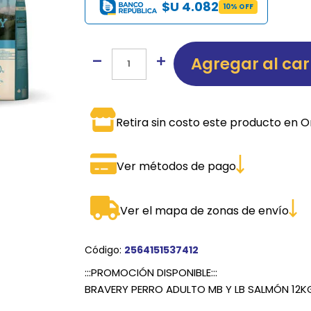
$U 4.082
10% OFF
SPORTADORAS
TH
ROS
S
TH
Agregar al car
PE
RO
Retira sin costo este producto en O
Ve
Ver métodos de pago
Ver el mapa de zonas de envío
Código:
2564151537412
:::PROMOCIÓN DISPONIBLE:::
BRAVERY PERRO ADULTO MB Y LB SALMÓN 12K