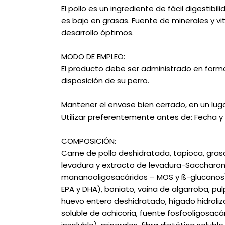
El pollo es un ingrediente de fácil digestibi
es bajo en grasas. Fuente de minerales y v
desarrollo óptimos.
MODO DE EMPLEO:
El producto debe ser administrado en forma
disposición de su perro.
Mantener el envase bien cerrado, en un lugar f
Utilizar preferentemente antes de: Fecha y 
COMPOSICIÓN:
Carne de pollo deshidratada, tapioca, gras
levadura y extracto de levadura-Saccharo
mananooligosacáridos – MOS y ß-glucanos)
EPA y DHA), boniato, vaina de algarroba, pul
huevo entero deshidratado, hígado hidroliza
soluble de achicoria, fuente fosfooligosacár