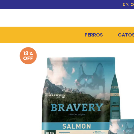
10% O
PERROS
GATO
13%
ALIMENTOS SECOS
ALIME
OFF
ALIMENTOS HÚMEDOS Y
ALIME
HIGIENE, PELUQUERÍA Y
ARENA
CAMAS Y CASETAS
HIGIE
BOLSOS Y TRANSPORT
COME
BOLSAS PARA MATERIA
JUGUE
COLLARES, ARNESES Y 
COLLA