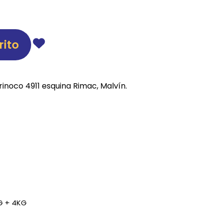
REE CATS
REE DOGS
rito
DIGREE
YAL CANIN
rinoco 4911 esquina Rimac, Malvín.
r todas
G + 4KG