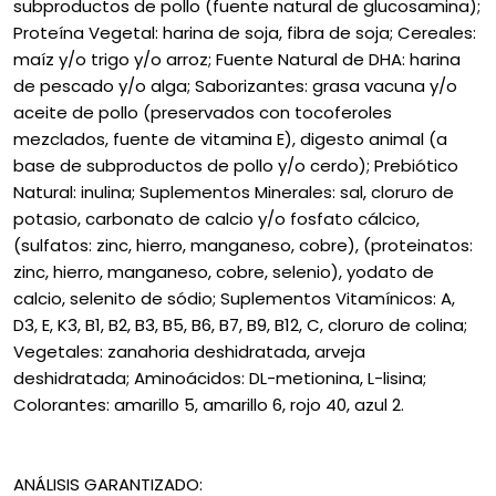
subproductos de pollo (fuente natural de glucosamina);
Proteína Vegetal: harina de soja, fibra de soja; Cereales:
maíz y/o trigo y/o arroz; Fuente Natural de DHA: harina
de pescado y/o alga; Saborizantes: grasa vacuna y/o
aceite de pollo (preservados con tocoferoles
mezclados, fuente de vitamina E), digesto animal (a
base de subproductos de pollo y/o cerdo); Prebiótico
Natural: inulina; Suplementos Minerales: sal, cloruro de
potasio, carbonato de calcio y/o fosfato cálcico,
(sulfatos: zinc, hierro, manganeso, cobre), (proteinatos:
zinc, hierro, manganeso, cobre, selenio), yodato de
calcio, selenito de sódio; Suplementos Vitamínicos: A,
D3, E, K3, B1, B2, B3, B5, B6, B7, B9, B12, C, cloruro de colina;
Vegetales: zanahoria deshidratada, arveja
deshidratada; Aminoácidos: DL-metionina, L-lisina;
Colorantes: amarillo 5, amarillo 6, rojo 40, azul 2.
ANÁLISIS GARANTIZADO: