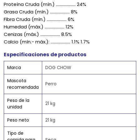
Proteína Cruda (mín.) ..................... 24%
Grasa Cruda (mín.) ..................... 8%
Fibra Cruda (mín.) ..................... 6%
Humedad (máx.) ..................... 12%
Cenizas (máx.) ..................... 8.5%
Calcio (mín.- máx.): ..................... 1.1% 1.7%
Especificaciones de productos
Marca
DOG CHOW
Mascota
Perro
recomendada
Peso de la
21 kg
unidad
Peso neto
21 kg
Tipo de
comida para
Seca