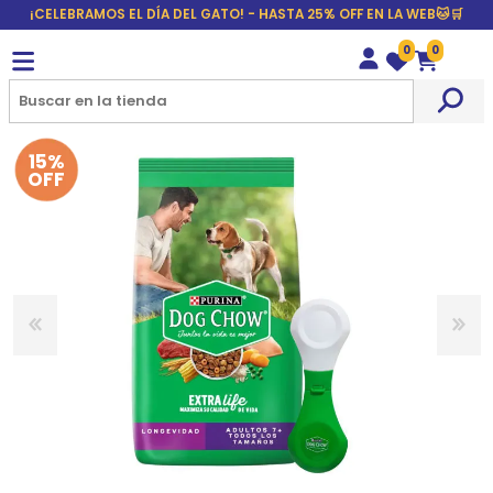
¡CELEBRAMOS EL DÍA DEL GATO! - HASTA 25% OFF EN LA WEB🐱🛒
0
0
Wishlist
Carrito
15%
OFF