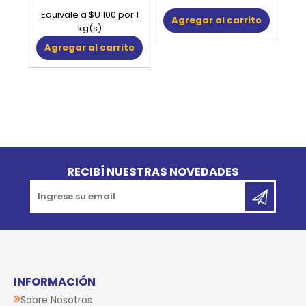
Equivale a $U 100 por 1
Agregar al carrito
kg(s)
Agregar al carrito
Go to top
RECIBÍ NUESTRAS NOVEDADES
INFORMACIÓN
Sobre Nosotros