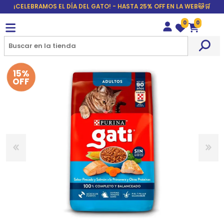
¡CELEBRAMOS EL DÍA DEL GATO! - HASTA 25% OFF EN LA WEB🐱🛒
0
0
Wishlist
Carrito
15%
OFF