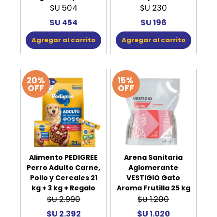
$U 504
$U 230
$U 454
$U 196
Agregar al carrito
Agregar al carrito
20%
15%
OFF
OFF
Alimento PEDIGREE
Arena Sanitaria
Perro Adulto Carne,
Aglomerante
Pollo y Cereales 21
VESTIGIO Gato
kg + 3 kg + Regalo
Aroma Frutilla 25 kg
$U 2.990
$U 1.200
$U 2.392
$U 1.020