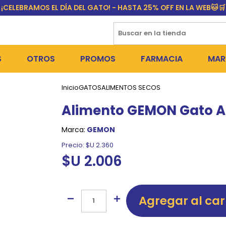
¡CELEBRAMOS EL DÍA DEL GATO! - HASTA 25% OFF EN LA WEB🐱🛒
S
OTROS
PROMOS
FARMACIA
MAR
Inicio
GATOS
ALIMENTOS SECOS
NTOS SECOS
DÍA DEL GATO
MEDICAMENTOS
FR
Alimento GEMON Gato Ad
 SNACKS
NTOS HÚMEDOS Y SNACKS
PERROS
PULGUICIDAS Y GARRAPA
EQU
Marca:
GEMON
 COSMÉTICA
S SANITARIAS
GATOS
COLLARES ISABELINOS Y
BI
Precio:
$U 2.360
$U 2.006
NE Y BAÑOS
OUTLET
GR
ADORAS
DEROS Y BEBEDEROS
NY
Agregar al car
TES Y RASCADORES
AS
CORREAS
RES Y ACCESORIOS
MA