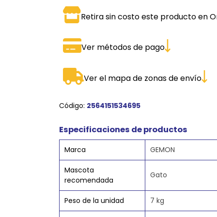
SPORTADORAS
TH
Retira sin costo este producto en O
ROS
S
TH
Ver métodos de pago
PE
RO
Ver el mapa de zonas de envío
Ve
Código:
2564151534695
Especificaciones de productos
Marca
GEMON
Mascota
Gato
recomendada
Peso de la unidad
7 kg