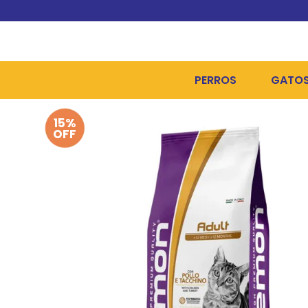
PERROS
GATO
15%
ALIMENTOS SECOS
ALIME
OFF
ALIMENTOS HÚMEDOS Y
ALIME
HIGIENE, PELUQUERÍA Y
ARENA
CAMAS Y CASETAS
HIGIE
BOLSOS Y TRANSPORT
COME
BOLSAS PARA MATERIA
JUGUE
COLLARES, ARNESES Y 
COLLA