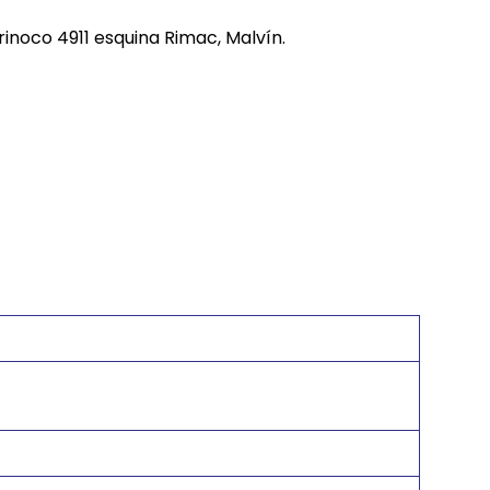
REE CATS
rinoco 4911 esquina Rimac, Malvín.
REE DOGS
DIGREE
YAL CANIN
r todas