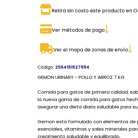
SPORTADORAS
TH
Retira sin costo este producto en O
ROS
S
TH
Ver métodos de pago
PE
RO
Ver el mapa de zonas de envío
Ve
Código:
2564151527994
GEMON URINARY - POLLO Y ARROZ 7 KG
Comida para gatos de primera calidad, sab
la nueva gama de comida para gatos hecha 
asegurar una dieta diaria saludable para su
Gemon esta formulado con elementos de pr
esenciales, vitaminas y sales minerales para 
crecimiento saludable y equilibrado.