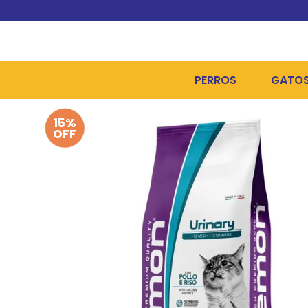
PERROS
GATO
15%
ALIMENTOS SECOS
ALIME
OFF
ALIMENTOS HÚMEDOS Y
ALIME
HIGIENE, PELUQUERÍA Y
ARENA
CAMAS Y CASETAS
HIGIE
BOLSOS Y TRANSPORT
COME
BOLSAS PARA MATERIA
JUGUE
COLLARES, ARNESES Y 
COLLA