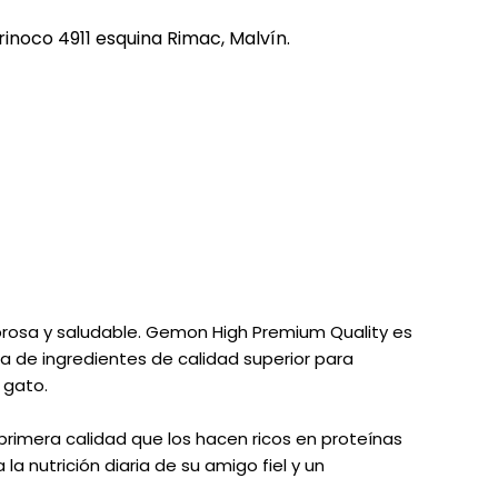
REE CATS
rinoco 4911 esquina Rimac, Malvín.
REE DOGS
DIGREE
YAL CANIN
r todas
rosa y saludable. Gemon High Premium Quality es
de ingredientes de calidad superior para
 gato.
imera calidad que los hacen ricos en proteínas
la nutrición diaria de su amigo fiel y un