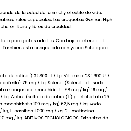
ndo de la edad del animal y el estilo de vida.
utricionales especiales. Las croquetas Gemon High
o en Italia y libres de crueldad.
leta para gatos adultos. Con bajo contenido de
. También esta enriquecido con yucca Schidigera
to de retinilo) 32.300 UI / kg, Vitamina D3 1.690 UI /
coferilo) 75 mg / kg, Selenio (Selenito de sodio
lfato manganoso monohidrato 58 mg / kg) 19 mg /
 / kg, Cobre (sulfato de cobre (II ) pentahidrato 29
fato monohidrato 190 mg / kg) 62,5 mg / kg, yodo
/ kg, L-carnitina 1.000 mg / kg, DL-metionina
.100 mg / kg. ADITIVOS TECNOLÓGICOS: Extractos de