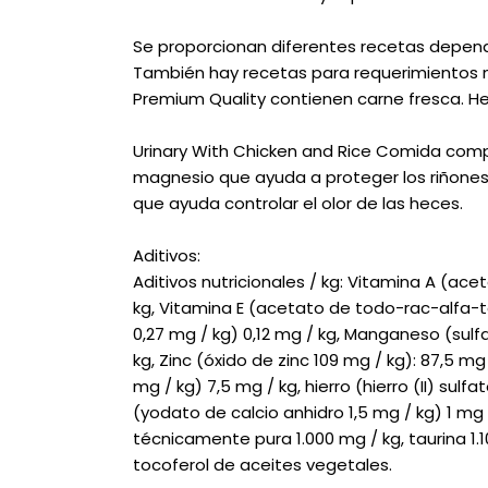
Se proporcionan diferentes recetas dependie
También hay recetas para requerimientos n
Premium Quality contienen carne fresca. Hech
Urinary With Chicken and Rice Comida comp
magnesio que ayuda a proteger los riñones
que ayuda controlar el olor de las heces.
Aditivos:
Aditivos nutricionales / kg: Vitamina A (aceta
kg, Vitamina E (acetato de todo-rac-alfa-to
0,27 mg / kg) 0,12 mg / kg, Manganeso (su
kg, Zinc (óxido de zinc 109 mg / kg): 87,5 mg
mg / kg) 7,5 mg / kg, hierro (hierro (II) sul
(yodato de calcio anhidro 1,5 mg / kg) 1 mg 
técnicamente pura 1.000 mg / kg, taurina 1
tocoferol de aceites vegetales.