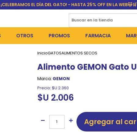
¡CELEBRAMOS EL DÍA DEL GATO! - HASTA 25% OFF EN LA WEB🐱🛒
S
OTROS
PROMOS
FARMACIA
MAR
Inicio
GATOS
ALIMENTOS SECOS
NTOS SECOS
DÍA DEL GATO
MEDICAMENTOS
FR
Alimento GEMON Gato Uri
 SNACKS
NTOS HÚMEDOS Y SNACKS
PERROS
PULGUICIDAS Y GARRAPA
EQU
Marca:
GEMON
 COSMÉTICA
S SANITARIAS
GATOS
COLLARES ISABELINOS Y
BI
Precio:
$U 2.360
$U 2.006
NE Y BAÑOS
OUTLET
GR
ADORAS
DEROS Y BEBEDEROS
NY
Agregar al car
TES Y RASCADORES
AS
CORREAS
RES Y ACCESORIOS
MA