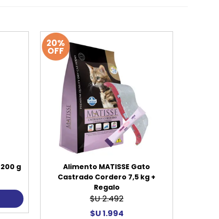
20%
OFF
 200 g
Alimento MATISSE Gato
Castrado Cordero 7,5 kg +
Regalo
$U 2.492
$U 1.994