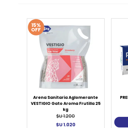
15%
OFF
Arena Sanitaria Aglomerante
PRE
VESTIGIO Gato Aroma Frutilla 25
kg
$U 1.200
$U 1.020