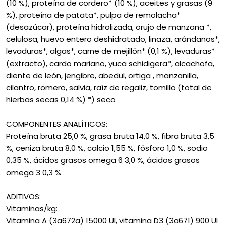
(10 %), proteína de cordero* (10 %), aceites y grasas (9
%), proteína de patata*, pulpa de remolacha*
(desazúcar), proteína hidrolizada, orujo de manzana *,
celulosa, huevo entero deshidratado, linaza, arándanos*,
levaduras*, algas*, carne de mejillón* (0,1 %), levaduras*
(extracto), cardo mariano, yuca schidigera*, alcachofa,
diente de león, jengibre, abedul, ortiga , manzanilla,
cilantro, romero, salvia, raíz de regaliz, tomillo (total de
hierbas secas 0,14 %) *) seco
COMPONENTES ANALÍTICOS:
Proteína bruta 25,0 %, grasa bruta 14,0 %, fibra bruta 3,5
%, ceniza bruta 8,0 %, calcio 1,55 %, fósforo 1,0 %, sodio
0,35 %, ácidos grasos omega 6 3,0 %, ácidos grasos
omega 3 0,3 %
ADITIVOS:
Vitaminas/kg:
Vitamina A (3a672a) 15000 UI, vitamina D3 (3a671) 900 UI