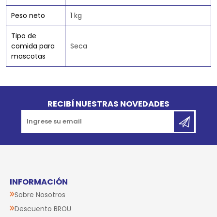
Peso neto
1 kg
Tipo de
comida para
Seca
mascotas
Go to top
RECIBÍ NUESTRAS NOVEDADES
INFORMACIÓN
Sobre Nosotros
Descuento BROU