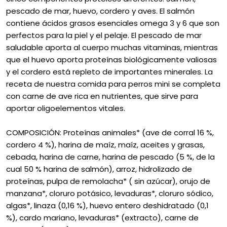
pescado de mar, huevo, cordero y aves. El salmón
contiene ácidos grasos esenciales omega 3 y 6 que son
perfectos para la piel y el pelaje. El pescado de mar
saludable aporta al cuerpo muchas vitaminas, mientras
que el huevo aporta proteínas biológicamente valiosas
y el cordero está repleto de importantes minerales. La
receta de nuestra comida para perros mini se completa
con carne de ave rica en nutrientes, que sirve para
aportar oligoelementos vitales.
COMPOSICIÓN: Proteínas animales* (ave de corral 16 %,
cordero 4 %), harina de maíz, maíz, aceites y grasas,
cebada, harina de carne, harina de pescado (5 %, de la
cual 50 % harina de salmón), arroz, hidrolizado de
proteínas, pulpa de remolacha* ( sin azúcar), orujo de
manzana*, cloruro potásico, levaduras*, cloruro sódico,
algas*, linaza (0,16 %), huevo entero deshidratado (0,1
%), cardo mariano, levaduras* (extracto), carne de