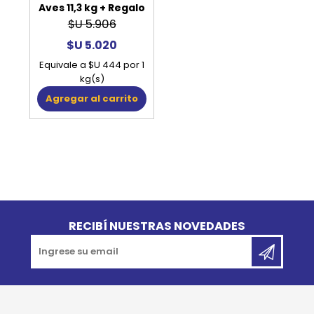
Aves 11,3 kg + Regalo
$U 5.906
$U 5.020
Equivale a $U 444 por 1
kg(s)
Agregar al carrito
Go to top
RECIBÍ NUESTRAS NOVEDADES