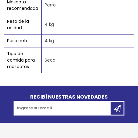
Mascota
Perro
recomendada
Peso de la
4 kg
unidad
Peso neto
4 kg
Tipo de
comida para
Seca
mascotas
Go to top
RECIBÍ NUESTRAS NOVEDADES