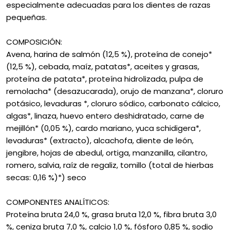
especialmente adecuadas para los dientes de razas
pequeñas.
COMPOSICIÓN:
Avena, harina de salmón (12,5 %), proteína de conejo*
(12,5 %), cebada, maíz, patatas*, aceites y grasas,
proteína de patata*, proteína hidrolizada, pulpa de
remolacha* (desazucarada), orujo de manzana*, cloruro
potásico, levaduras *, cloruro sódico, carbonato cálcico,
algas*, linaza, huevo entero deshidratado, carne de
mejillón* (0,05 %), cardo mariano, yuca schidigera*,
levaduras* (extracto), alcachofa, diente de león,
jengibre, hojas de abedul, ortiga, manzanilla, cilantro,
romero, salvia, raíz de regaliz, tomillo (total de hierbas
secas: 0,16 %)*) seco
COMPONENTES ANALÍTICOS:
Proteína bruta 24,0 %, grasa bruta 12,0 %, fibra bruta 3,0
%, ceniza bruta 7,0 %, calcio 1,0 %, fósforo 0,85 %, sodio