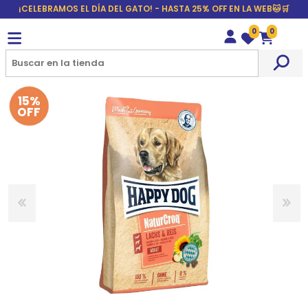
¡CELEBRAMOS EL DÍA DEL GATO! - HASTA 25% OFF EN LA WEB🐱🛒
0
0
Wishlist
Carrito
15%
OFF