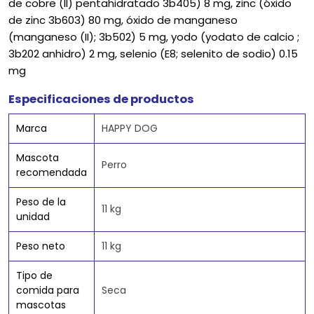
de cobre (II) pentahidratado 3b405) 8 mg, zinc (óxido
de zinc 3b603) 80 mg, óxido de manganeso
(manganeso (II); 3b502) 5 mg, yodo (yodato de calcio ;
3b202 anhidro) 2 mg, selenio (E8; selenito de sodio) 0.15
mg
Especificaciones de productos
Marca
HAPPY DOG
Mascota
Perro
recomendada
Peso de la
11 kg
unidad
Peso neto
11 kg
Tipo de
comida para
Seca
mascotas