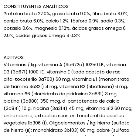
CONSTITUYENTES ANALÍTICOS:
Proteína bruta 22.0%, grasa bruta 9.0%, fibra bruta 3.0%,
ceniza bruta 6.0%, calcio 1.2%, fósforo 0.9%, sodio 0.3%,
potasio 0.6%, magnesio 0.12%, ácidos grasos omega 6
2.0%, ácidos grasos omega 3 0.3%
ADITIVOS:
Vitaminas / kg: vitamina A (3a672a) 10250 I.E., vitamina
D3 (3a671) 1000 I.E., vitamina E (todo acetato de rac-
alfa-tocoferilo 3a700) 60 mg, vitamina B1 (mononitrato
de tiamina 3a821) 4 mg, vitamina B2 (riboflavina) 6 mg,
vitamina B6 (clorhidrato de piridoxina 3a831) 3 mg,
biotina (3a880) 350 mcg, d-pantotenato de calcio
(3a841) 10 g, niacina (3a314) 45 mg, vitamina B12 60 mcg,
antioxidante; extractos ricos en tocoferol de aceites
vegetales 1b306 (i). Oligoelementos / kg: hierro (sulfato
de hierro (II); monohidrato 3b103) 80 mg, cobre (sulfato