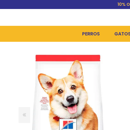
10% O
PERROS
GATO
ALIMENTOS SECOS
ALIME
ALIMENTOS HÚMEDOS Y
ALIME
HIGIENE, PELUQUERÍA Y
ARENA
CAMAS Y CASETAS
HIGIE
BOLSOS Y TRANSPORT
COME
BOLSAS PARA MATERIA
JUGUE
COLLARES, ARNESES Y 
COLLA