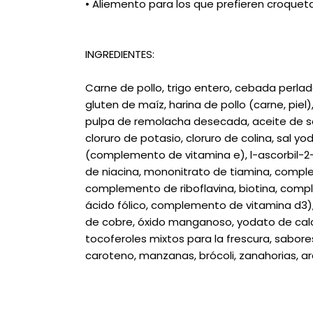
• Aliemento para los que prefieren croque
INGREDIENTES:
Carne de pollo, trigo entero, cebada perla
gluten de maíz, harina de pollo (carne, piel
pulpa de remolacha desecada, aceite de soy
cloruro de potasio, cloruro de colina, sal y
(complemento de vitamina e), l-ascorbil-2
de niacina, mononitrato de tiamina, compl
complemento de riboflavina, biotina, comple
ácido fólico, complemento de vitamina d3), 
de cobre, óxido manganoso, yodato de calcio
tocoferoles mixtos para la frescura, sabor
caroteno, manzanas, brócoli, zanahorias, a