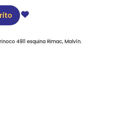
REE CATS
rito
REE DOGS
DIGREE
rinoco 4911 esquina Rimac, Malvín.
YAL CANIN
r todas