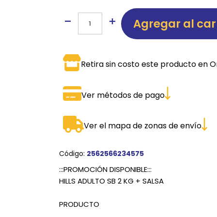
SPORTADORAS
TH
Agregar al car
ROS
S
TH
PE
Retira sin costo este producto en O
RO
Ver métodos de pago
Ve
Ver el mapa de zonas de envío
Código:
2562566234575
:::PROMOCIÓN DISPONIBLE:::
HILLS ADULTO SB 2 KG + SALSA
PRODUCTO