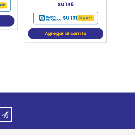
$U 146
OFF
$U 131
10% OFF
Agregar al carrito