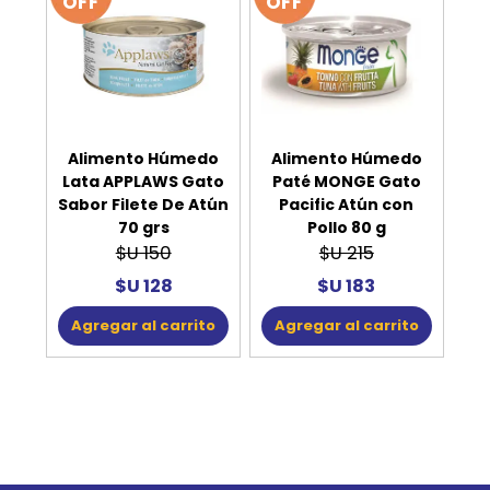
OFF
OFF
Alimento Húmedo
Alimento Húmedo
Lata APPLAWS Gato
Paté MONGE Gato
Sabor Filete De Atún
Pacific Atún con
70 grs
Pollo 80 g
$U 150
$U 215
$U 128
$U 183
Agregar al carrito
Agregar al carrito