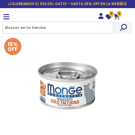
¡CELEBRAMOS EL DÍA DEL GATO! - HASTA 25% OFF EN LA WEB🐱🛒
0
0
Wishlist
Carrito
15%
OFF