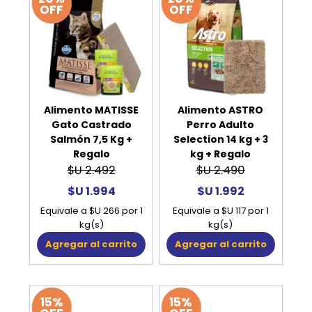
OFF
OFF
Alimento MATISSE
Alimento ASTRO
Gato Castrado
Perro Adulto
Salmón 7,5 Kg +
Selection 14 kg + 3
Regalo
kg + Regalo
$U 2.492
$U 2.490
$U 1.994
$U 1.992
Equivale a $U 266 por 1
Equivale a $U 117 por 1
kg(s)
kg(s)
Agregar al carrito
Agregar al carrito
15%
15%