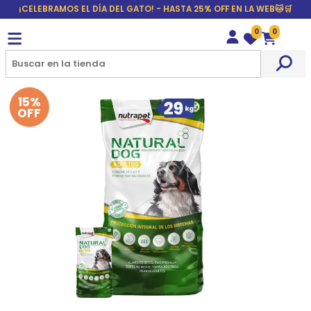
¡CELEBRAMOS EL DÍA DEL GATO! - HASTA 25% OFF EN LA WEB🐱🛒
0
0
Wishlist
Carrito
15%
OFF