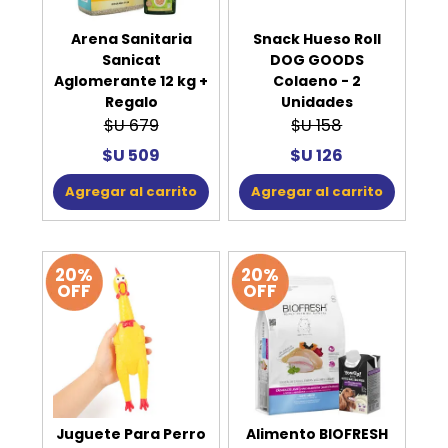
Arena Sanitaria
Snack Hueso Roll
Sanicat
DOG GOODS
Aglomerante 12 kg +
Colaeno - 2
Regalo
Unidades
$U 679
$U 158
$U 509
$U 126
Agregar al carrito
Agregar al carrito
20%
20%
OFF
OFF
Juguete Para Perro
Alimento BIOFRESH