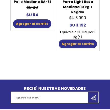
Pollo Mediano BA-51
Perro Light Raza
Mediana 10 kg +
$U 80
Regalo
$U 64
$U 3.990
Agregar al carrito
$U 3.192
Equivale a $U 319 por 1
kg(s)
Agregar al carrito
Go to top
RECIBÍ NUESTRAS NOVEDADES